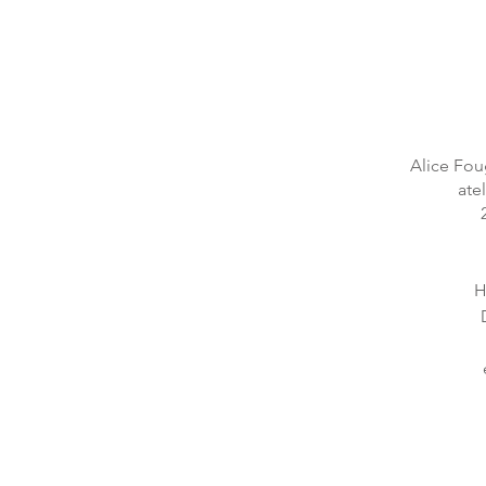
Alice Foug
ate
H