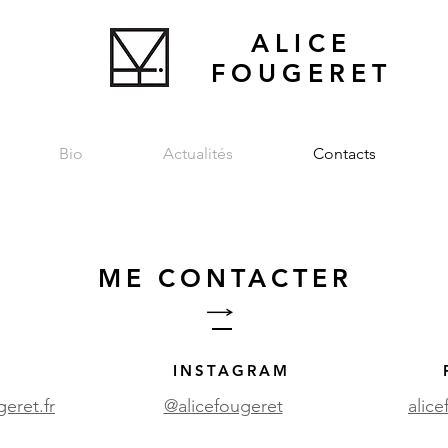
ALICE
FOUGERET
Bio
Actualités
Contacts
ME CONTACTER
INSTAGRAM
eret.fr
@alicefougeret
alic