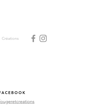
Créations
FACEBOOK
efougeretcreations