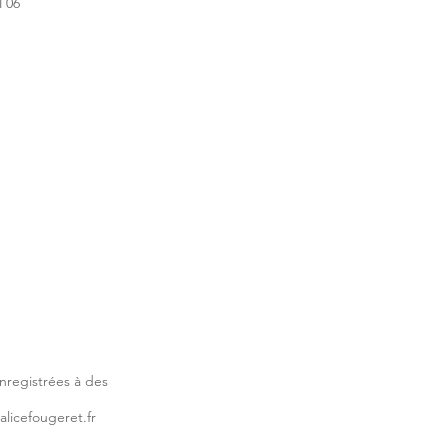
M 06
enregistrées à des
alicefougeret.fr