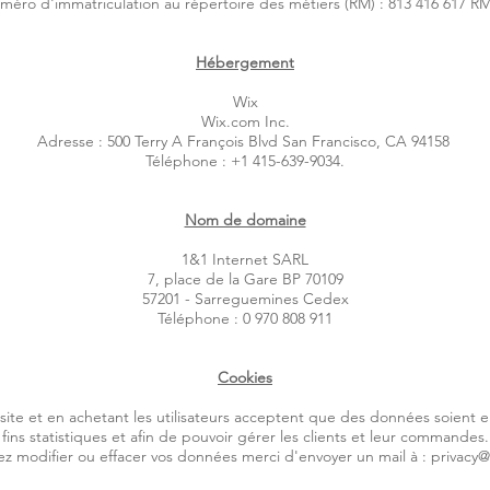
éro d'immatriculation au répertoire des métiers (RM) : 813 416 617 R
Hébergement
Wix
Wix.com Inc.
Adresse : 500 Terry A François Blvd San Francisco, CA 94158
Téléphone : +1 415-639-9034.
Nom de domaine
1&1 Internet SARL
7, place de la Gare BP 70109
57201 - Sarreguemines Cedex
Téléphone : 0 970 808 911
Cookies
site et en achetant les utilisateurs acceptent que des données soient 
fins statistiques et afin de pouvoir gérer les clients et leur commandes.
ez modifier ou effacer vos données merci d'envoyer un mail à :
privacy@