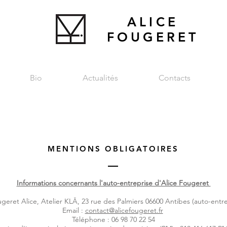
ALICE
FOUGERET
Bio
Actualités
Contacts
MENTIONS OBLIGATOIRES
Informations concernants l'auto-entreprise d'Alice Fougeret
eret Alice, Atelier KL
Ā
, 23 rue des Palmiers 06600 Antibes (auto-entr
Email :
contact@alicefougeret.fr
Téléphone : 06 98 70 22 54